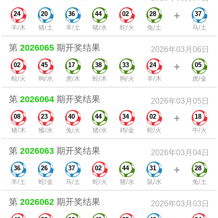
+
24
20
36
44
02
28
37
羊/木
猪/土
羊/土
猪/水
蛇/火
兔/土
马/土
第
2026065
期开奖结果
2026年03月06日
+
02
45
17
38
33
24
05
蛇/火
狗/水
虎/木
蛇/木
狗/火
羊/木
虎/金
第
2026064
期开奖结果
2026年03月05日
+
08
23
40
44
34
02
18
猪/木
猴/水
兔/火
猪/水
鸡/金
蛇/火
牛/火
第
2026063
期开奖结果
2026年03月04日
+
36
26
37
02
44
31
28
羊/土
蛇/金
马/土
蛇/火
猪/水
鼠/水
兔/土
第
2026062
期开奖结果
2026年03月03日