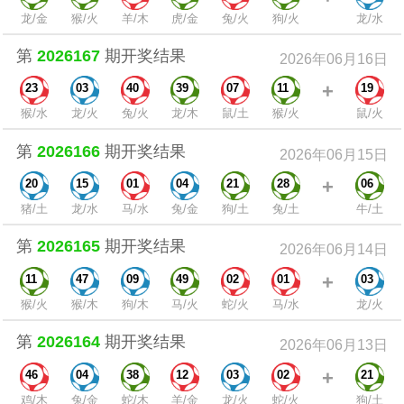
龙/金
猴/火
羊/木
虎/金
兔/火
狗/火
龙/水
第
2026167
期开奖结果
2026年06月16日
+
23
03
40
39
07
11
19
猴/水
龙/火
兔/火
龙/木
鼠/土
猴/火
鼠/火
第
2026166
期开奖结果
2026年06月15日
+
20
15
01
04
21
28
06
猪/土
龙/水
马/水
兔/金
狗/土
兔/土
牛/土
第
2026165
期开奖结果
2026年06月14日
+
11
47
09
49
02
01
03
猴/火
猴/木
狗/木
马/火
蛇/火
马/水
龙/火
第
2026164
期开奖结果
2026年06月13日
+
46
04
38
12
03
02
21
鸡/木
兔/金
蛇/木
羊/金
龙/火
蛇/火
狗/土