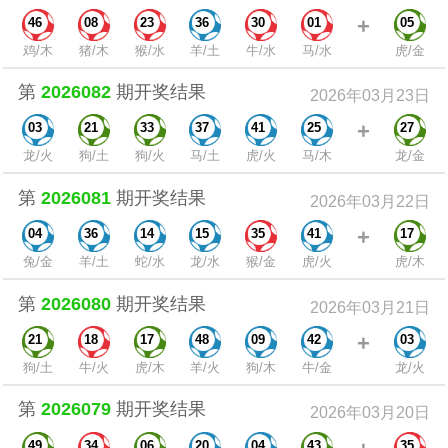
+
46
08
23
36
30
01
05
鸡/木
猪/木
猴/水
羊/土
牛/水
马/水
虎/金
第
2026082
期开奖结果
2026年03月23日
+
03
21
33
37
41
25
27
龙/火
狗/土
狗/火
马/土
虎/火
马/木
龙/金
第
2026081
期开奖结果
2026年03月22日
+
04
36
14
15
35
41
17
兔/金
羊/土
蛇/水
龙/水
猴/金
虎/火
虎/木
第
2026080
期开奖结果
2026年03月21日
+
21
18
17
48
09
42
03
狗/土
牛/火
虎/木
羊/火
狗/木
牛/金
龙/火
第
2026079
期开奖结果
2026年03月20日
49
34
06
20
04
43
35