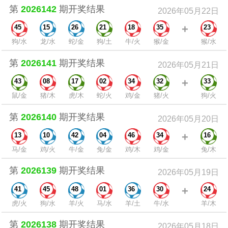
第
2026142
期开奖结果
2026年05月22日
+
45
15
26
21
18
35
23
狗/水
龙/水
蛇/金
狗/土
牛/火
猴/金
猴/水
第
2026141
期开奖结果
2026年05月21日
+
43
08
17
02
34
32
33
鼠/金
猪/木
虎/木
蛇/火
鸡/金
猪/火
狗/火
第
2026140
期开奖结果
2026年05月20日
+
13
10
42
04
46
34
16
马/金
鸡/火
牛/金
兔/金
鸡/木
鸡/金
兔/木
第
2026139
期开奖结果
2026年05月19日
+
41
45
48
01
36
30
24
虎/火
狗/水
羊/火
马/水
羊/土
牛/水
羊/木
第
2026138
期开奖结果
2026年05月18日