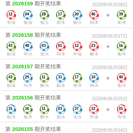
第
2026159
期开奖结果
2026年06月08日
+
12
04
28
17
20
46
39
羊/金
兔/金
兔/土
虎/木
猪/土
鸡/木
龙/木
第
2026158
期开奖结果
2026年06月07日
+
43
48
03
01
12
23
16
鼠/金
羊/火
龙/火
马/水
羊/金
猴/水
兔/木
第
2026157
期开奖结果
2026年06月06日
+
43
25
11
31
17
10
40
鼠/金
马/木
猴/火
鼠/水
虎/木
鸡/火
兔/火
第
2026156
期开奖结果
2026年06月05日
+
31
16
11
03
37
12
01
鼠/水
兔/木
猴/火
龙/火
马/土
羊/金
马/水
第
2026155
期开奖结果
2026年06月04日