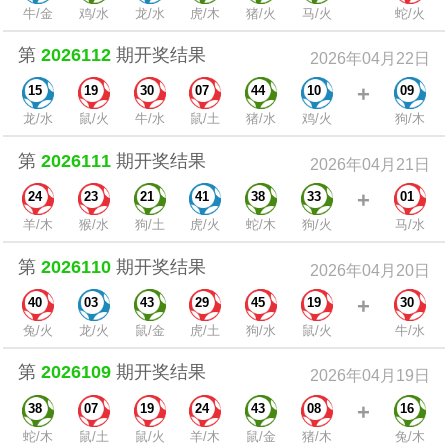
牛/金
鸡/水
龙/水
虎/木
猪/火
马/火
蛇/火
第
2026112
期开奖结果
2026年04月22日
+
15
19
30
07
44
10
09
龙/水
鼠/火
牛/水
鼠/土
猪/水
鸡/火
狗/木
第
2026111
期开奖结果
2026年04月21日
+
24
23
21
41
38
33
01
羊/木
猴/水
狗/土
虎/火
蛇/木
狗/火
马/水
第
2026110
期开奖结果
2026年04月20日
+
40
03
43
29
45
19
30
兔/火
龙/火
鼠/金
虎/土
狗/水
鼠/火
牛/水
第
2026109
期开奖结果
2026年04月19日
+
38
07
19
24
43
08
16
蛇/木
鼠/土
鼠/火
羊/木
鼠/金
猪/木
兔/木