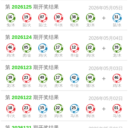
第
2026125
期开奖结果
2026年05月05日
+
16
19
07
30
38
39
31
兔/木
鼠/火
鼠/土
牛/水
蛇/木
龙/木
鼠/水
第
2026124
期开奖结果
2026年05月04日
+
46
05
10
17
12
22
39
鸡/木
虎/金
鸡/火
虎/木
羊/金
鸡/水
龙/木
第
2026123
期开奖结果
2026年05月03日
+
39
23
49
17
42
44
46
龙/木
猴/水
马/火
虎/木
牛/金
猪/水
鸡/木
第
2026122
期开奖结果
2026年05月02日
+
18
23
15
22
25
45
01
牛/火
猴/水
龙/水
鸡/水
马/木
狗/水
马/水
第
2026121
期开奖结果