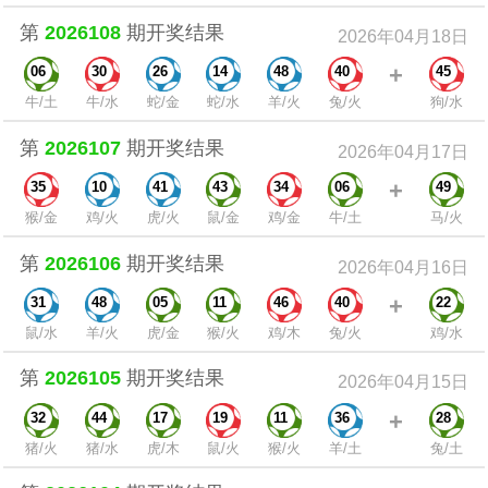
第
2026108
期开奖结果
2026年04月18日
+
06
30
26
14
48
40
45
牛/土
牛/水
蛇/金
蛇/水
羊/火
兔/火
狗/水
第
2026107
期开奖结果
2026年04月17日
+
35
10
41
43
34
06
49
猴/金
鸡/火
虎/火
鼠/金
鸡/金
牛/土
马/火
第
2026106
期开奖结果
2026年04月16日
+
31
48
05
11
46
40
22
鼠/水
羊/火
虎/金
猴/火
鸡/木
兔/火
鸡/水
第
2026105
期开奖结果
2026年04月15日
+
32
44
17
19
11
36
28
猪/火
猪/水
虎/木
鼠/火
猴/火
羊/土
兔/土