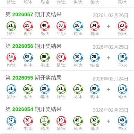
猪/土
蛇/木
马/金
狗/土
狗/火
兔/火
鼠/水
第
2026057
期开奖结果
2026年02月26日
+
21
29
40
30
26
34
23
狗/土
虎/土
兔/火
牛/水
蛇/金
鸡/金
猴/水
第
2026056
期开奖结果
2026年02月25日
+
45
09
06
07
10
26
48
狗/水
狗/木
牛/土
鼠/土
鸡/火
蛇/金
羊/火
第
2026055
期开奖结果
2026年02月24日
+
31
28
20
21
39
09
14
鼠/水
兔/土
猪/土
狗/土
龙/木
狗/木
蛇/水
第
2026054
期开奖结果
2026年02月23日
+
37
30
11
19
49
32
48
马/土
牛/水
猴/火
鼠/火
马/火
猪/火
羊/火