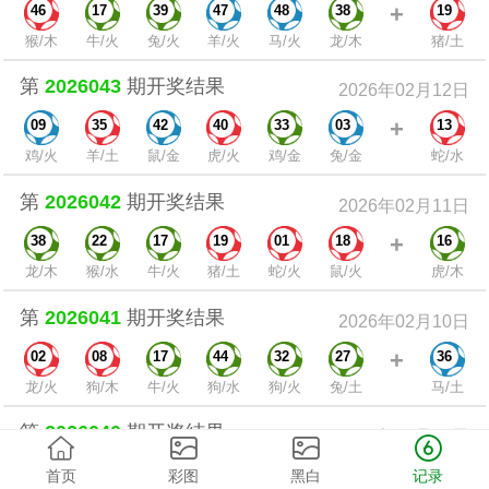
+
46
17
39
47
48
38
19
猴/木
牛/火
兔/火
羊/火
马/火
龙/木
猪/土
第
2026043
期开奖结果
2026年02月12日
+
09
35
42
40
33
03
13
鸡/火
羊/土
鼠/金
虎/火
鸡/金
兔/金
蛇/水
第
2026042
期开奖结果
2026年02月11日
+
38
22
17
19
01
18
16
龙/木
猴/水
牛/火
猪/土
蛇/火
鼠/火
虎/木
第
2026041
期开奖结果
2026年02月10日
+
02
08
17
44
32
27
36
龙/火
狗/木
牛/火
狗/水
狗/火
兔/土
马/土
第
2026040
期开奖结果
2026年02月09日
+
46
06
29
27
11
49
28
首页
彩图
黑白
记录