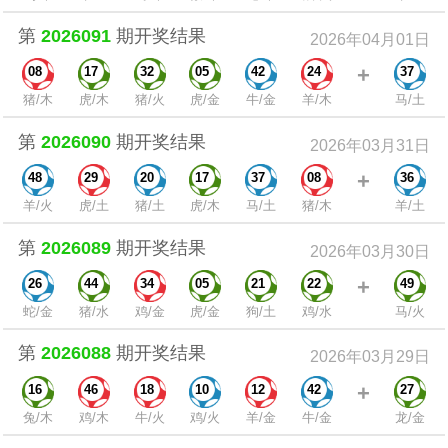
第
2026091
期开奖结果
2026年04月01日
+
08
17
32
05
42
24
37
猪/木
虎/木
猪/火
虎/金
牛/金
羊/木
马/土
第
2026090
期开奖结果
2026年03月31日
+
48
29
20
17
37
08
36
羊/火
虎/土
猪/土
虎/木
马/土
猪/木
羊/土
第
2026089
期开奖结果
2026年03月30日
+
26
44
34
05
21
22
49
蛇/金
猪/水
鸡/金
虎/金
狗/土
鸡/水
马/火
第
2026088
期开奖结果
2026年03月29日
+
16
46
18
10
12
42
27
兔/木
鸡/木
牛/火
鸡/火
羊/金
牛/金
龙/金